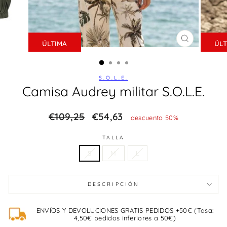
ÚLTIMA
ÚLT
CERRAR
(ESC)
S.O.L.E.
Camisa Audrey militar S.O.L.E.
Precio
€109,25
REBAJA
€54,63
descuento 50%
habitual
TALLA
S
M
L
DESCRIPCIÓN
ENVÍOS Y DEVOLUCIONES GRATIS PEDIDOS +50€ (Tasa:
4,50€ pedidos inferiores a 50€)