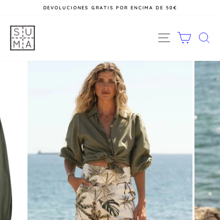
Ir
DEVOLUCIONES GRATIS POR ENCIMA DE 50€
directamente
al
diapositivas
contenido
pausa
NAVEGACIÓ
CARRI
B