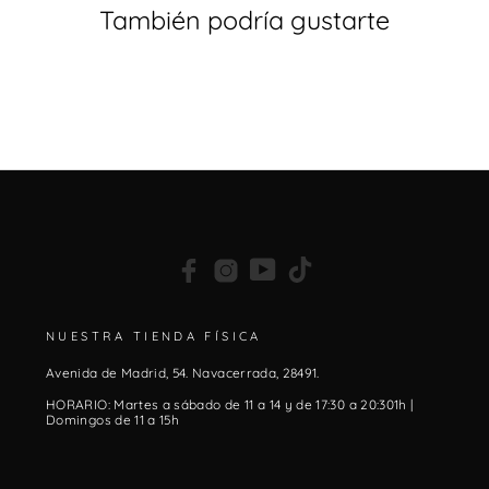
También podría gustarte
Facebook
Instagram
YouTube
TikTok
NUESTRA TIENDA FÍSICA
Avenida de Madrid, 54. Navacerrada, 28491.
HORARIO: Martes a sábado de 11 a 14 y de 17:30 a 20:301h |
Domingos de 11 a 15h