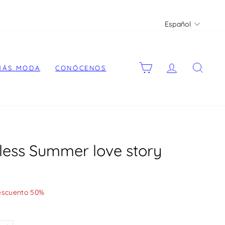
Idioma
Español
CARRITO
ACCEDER
BUS
MÁS MODA
CONÓCENOS
less Summer love story
escuento 50%