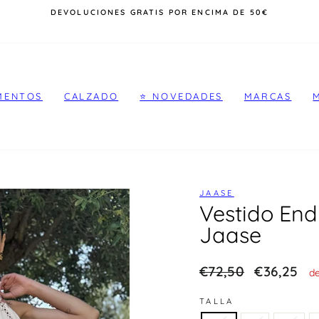
DEVOLUCIONES GRATIS POR ENCIMA DE 50€
diapositivas
pausa
MENTOS
CALZADO
⭐️ NOVEDADES
MARCAS
JAASE
Vestido End
Jaase
Precio
€72,50
REBAJA
€36,25
d
habitual
TALLA