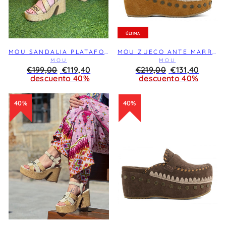
ÚLTIMA
MOU SANDALIA PLATAFORMA RAFIA LACE-UP NATURAL
MOU ZUECO ANTE MARRÓN COG
MOU
MOU
Precio
€199,00
REBAJA
€119,40
Precio
€219,00
REBAJA
€131,40
habitual
descuento 40%
habitual
descuento 40%
40%
40%