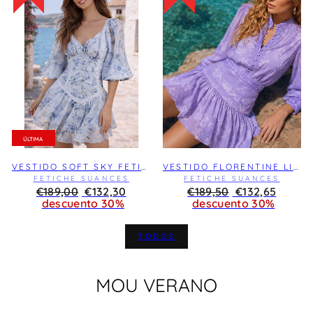
ÚLTIMA
VESTIDO SOFT SKY FETICHE SUANCES
VESTIDO FLORENTINE LILA FETICHE SUANCES
FETICHE SUANCES
FETICHE SUANCES
Precio
€189,00
REBAJA
€132,30
Precio
€189,50
REBAJA
€132,65
habitual
descuento 30%
habitual
descuento 30%
TODOS
MOU VERANO