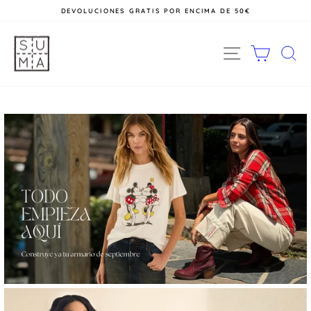
Ir
DEVOLUCIONES GRATIS POR ENCIMA DE 50€
directamente
al
diapositivas
contenido
Suma
pausa
NAVEGACIÓ
CARRI
B
s
Moda