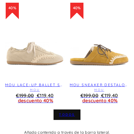
40%
40%
MOU LACE-UP BALLET SNEAKER CHALK
MOU SNEAKER DESTALONADA DORADO ÁMBAR
MOU
MOU
Precio
€199,00
REBAJA
€119,40
Precio
€199,00
REBAJA
€119,40
habitual
descuento 40%
habitual
descuento 40%
TODOS
Añada contenido a través de la barra lateral.