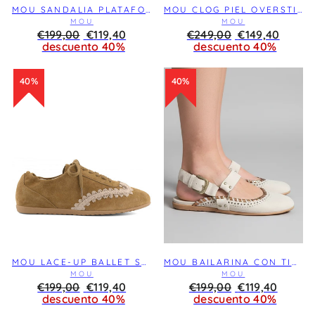
MOU SANDALIA PLATAFORMA RAFIA CINTA TOBILLO CHALK
MOU CLOG PIEL OVERSTITCHING MARRÓN CHOCOLATE
MOU
MOU
Precio
€199,00
REBAJA
€119,40
Precio
€249,00
REBAJA
€149,40
habitual
descuento 40%
habitual
descuento 40%
40%
40%
MOU LACE-UP BALLET SNEAKER COGNAC
MOU BAILARINA CON TIRA A TOBILLO CHALK
MOU
MOU
Precio
€199,00
REBAJA
€119,40
Precio
€199,00
REBAJA
€119,40
habitual
descuento 40%
habitual
descuento 40%