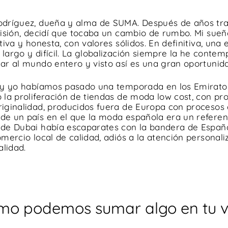
odríguez, dueña y alma de SUMA. Después de años tr
visión, decidí que tocaba un cambio de rumbo. Mi sueñ
itiva y honesta, con valores sólidos. En definitiva, u
largo y difícil. La globalización siempre la he conte
ar al mundo entero y visto así es una gran oportunid
a y yo habíamos pasado una temporada en los Emiratos
 la proliferación de tiendas de moda low cost, con pr
iginalidad, producidos fuera de Europa con procesos d
e un país en el que la moda española era un referente
 de Dubai había escaparates con la bandera de Espa
omercio local de calidad, adiós a la atención personal
alidad.
mo podemos sumar algo en tu v