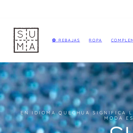
Ir
directamente
al
contenido
🔴 REBAJAS
ROPA
COMPLE
EN IDIOMA QUECHUA SIGNIFICA L
MODA ES