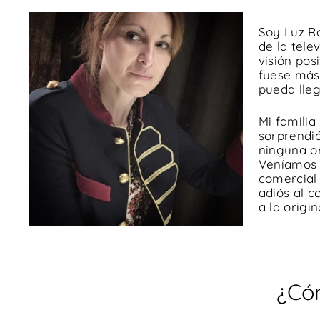
Soy Luz R
de la tele
visión pos
fuese más 
pueda lleg
Mi famili
sorprendió
ninguna or
Veníamos d
comercial
adiós al c
a la origin
¿Có