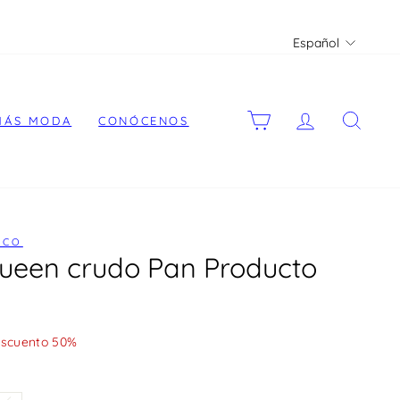
Idioma
Español
CARRITO
ACCEDER
BUS
MÁS MODA
CONÓCENOS
ICO
ueen crudo Pan Producto
scuento 50%