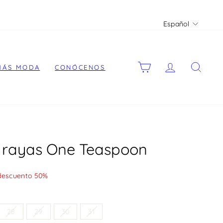
Idioma
Español
CARRITO
ACCEDER
BUS
MÁS MODA
CONÓCENOS
i rayas One Teaspoon
descuento 50%
28
29
30
31