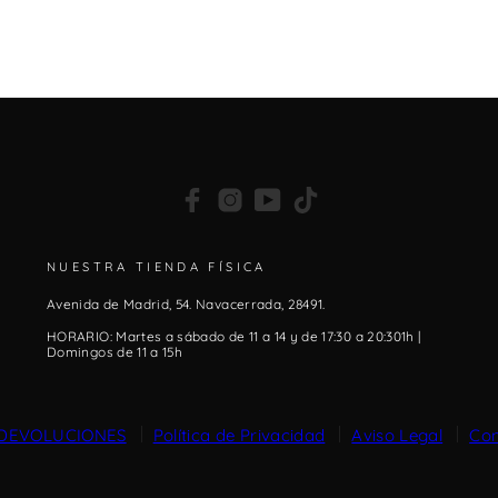
Facebook
Instagram
YouTube
TikTok
NUESTRA TIENDA FÍSICA
Avenida de Madrid, 54. Navacerrada, 28491.
HORARIO: Martes a sábado de 11 a 14 y de 17:30 a 20:301h |
Domingos de 11 a 15h
 DEVOLUCIONES
Política de Privacidad
Aviso Legal
Con