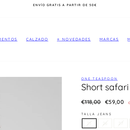
DEVOLUCIONES GRATIS POR ENCIMA DE 50€
diapositivas
pausa
MENTOS
CALZADO
⭐️ NOVEDADES
MARCAS
ONE TEASPOON
Short safar
Precio
€118,00
REBAJA
€59,00
habitual
TALLA JEANS
25
26
27