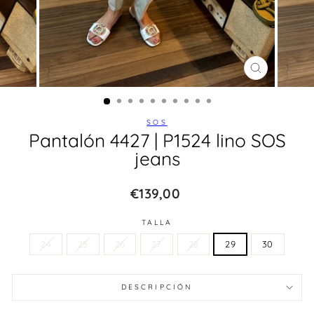
CERRAR
(ESC)
SOS
Pantalón 4427 | P1524 lino SOS
jeans
Precio
€139,00
habitual
TALLA
24
25
26
27
28
29
30
DESCRIPCIÓN