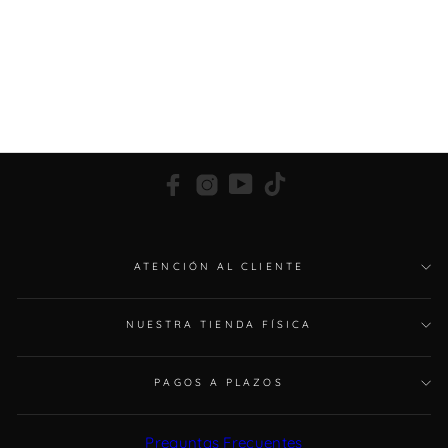
PANTALÓN 4427 | P1524 LINO SOS JEANS
SOS
€139,00
Facebook
Instagram
YouTube
TikTok
ATENCIÓN AL CLIENTE
NUESTRA TIENDA FÍSICA
PAGOS A PLAZOS
Preguntas Frecuentes